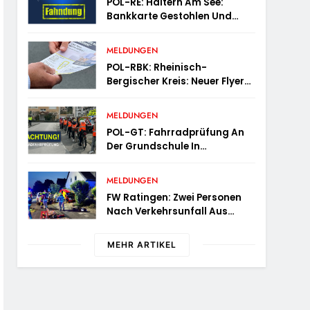
POL-RE: Haltern Am See:
Bankkarte Gestohlen Und
Geld Abgehoben –
Fotofahndung
MELDUNGEN
POL-RBK: Rheinisch-
Bergischer Kreis: Neuer Flyer
Für Ältere Menschen Und Ihre
Angehörigen
MELDUNGEN
POL-GT: Fahrradprüfung An
Der Grundschule In
Langenberg
MELDUNGEN
FW Ratingen: Zwei Personen
Nach Verkehrsunfall Aus
Fahrzeug Befreit
MEHR ARTIKEL