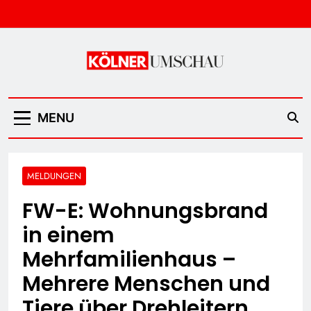
Skip
to
content
Kölner Umschau
MENU
MELDUNGEN
FW-E: Wohnungsbrand
in einem
Mehrfamilienhaus –
Mehrere Menschen und
Tiere über Drehleitern