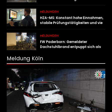
festgenommen
MELDUNGEN
HZA-MS: Konstant hohe Einnahmen,
stabile Prüfungstätigkeiten und viel
Arbeit mit E-Zigaretten /
Hauptzollamt Münster zieht für 2025
MELDUNGEN
Bilanz
FW Paderborn: Gemeldeter
Dachstuhlbrand entpuppt sich als
Mülltonnenbrand am Reismann-
Gymnasium
Meldung Köln