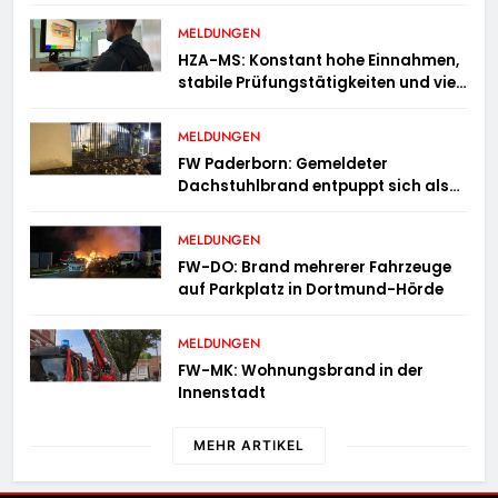
festgenommen
MELDUNGEN
HZA-MS: Konstant hohe Einnahmen,
stabile Prüfungstätigkeiten und viel
Arbeit mit E-Zigaretten /
Hauptzollamt Münster zieht für 2025
MELDUNGEN
Bilanz
FW Paderborn: Gemeldeter
Dachstuhlbrand entpuppt sich als
Mülltonnenbrand am Reismann-
Gymnasium
MELDUNGEN
FW-DO: Brand mehrerer Fahrzeuge
auf Parkplatz in Dortmund-Hörde
MELDUNGEN
FW-MK: Wohnungsbrand in der
Innenstadt
MEHR ARTIKEL