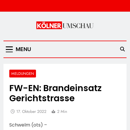
Skip
to
content
Kölner Umschau
MENU
MELDUNGEN
FW-EN: Brandeinsatz
Gerichtstrasse
17. Oktober 2022
2 Min
Schwelm (ots) –