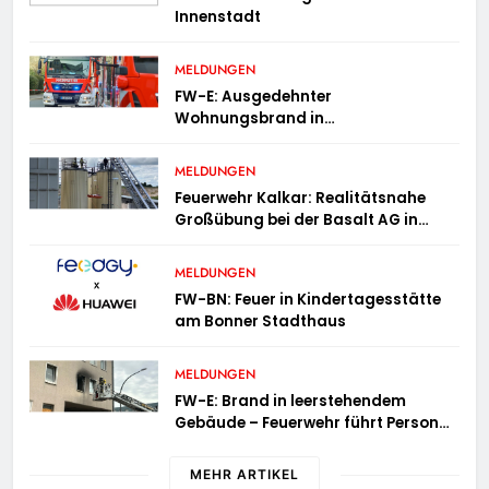
Innenstadt
MELDUNGEN
FW-E: Ausgedehnter
Wohnungsbrand in
Mehrfamilienhaus – 13 Personen
müssen untergebracht werden
MELDUNGEN
Feuerwehr Kalkar: Realitätsnahe
Großübung bei der Basalt AG in
Kalkar fordert zahlreiche
Einsatzkräfte
MELDUNGEN
FW-BN: Feuer in Kindertagesstätte
am Bonner Stadthaus
MELDUNGEN
FW-E: Brand in leerstehendem
Gebäude – Feuerwehr führt Person
ins Freie
MEHR ARTIKEL