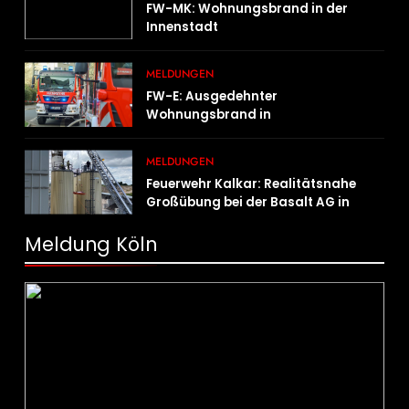
FW-MK: Wohnungsbrand in der
Innenstadt
MELDUNGEN
FW-E: Ausgedehnter
Wohnungsbrand in
Mehrfamilienhaus – 13 Personen
müssen untergebracht werden
MELDUNGEN
Feuerwehr Kalkar: Realitätsnahe
Großübung bei der Basalt AG in
Kalkar fordert zahlreiche
Einsatzkräfte
Meldung Köln