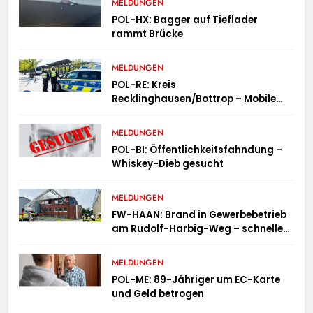
MELDUNGEN
POL-HX: Bagger auf Tieflader
rammt Brücke
MELDUNGEN
POL-RE: Kreis
Recklinghausen/Bottrop – Mobile
Wache ist unterwegs –
„PräsenzPlus“
MELDUNGEN
POL-BI: Öffentlichkeitsfahndung –
Whiskey-Dieb gesucht
MELDUNGEN
FW-HAAN: Brand in Gewerbebetrieb
am Rudolf-Harbig-Weg – schnelle
Brandbekämpfung verhindert
Ausbreitung
MELDUNGEN
POL-ME: 89-Jähriger um EC-Karte
und Geld betrogen