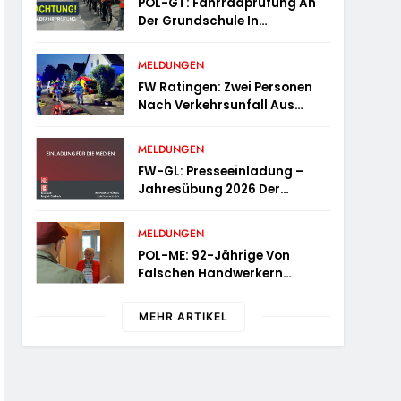
POL-GT: Fahrradprüfung An
Der Grundschule In
Langenberg
MELDUNGEN
FW Ratingen: Zwei Personen
Nach Verkehrsunfall Aus
Fahrzeug Befreit
MELDUNGEN
FW-GL: Presseeinladung –
Jahresübung 2026 Der
Feuerwehr Bergisch Gladbach
Am 20.06.2026
MELDUNGEN
POL-ME: 92-Jährige Von
Falschen Handwerkern
Bestohlen – 2606074
MEHR ARTIKEL