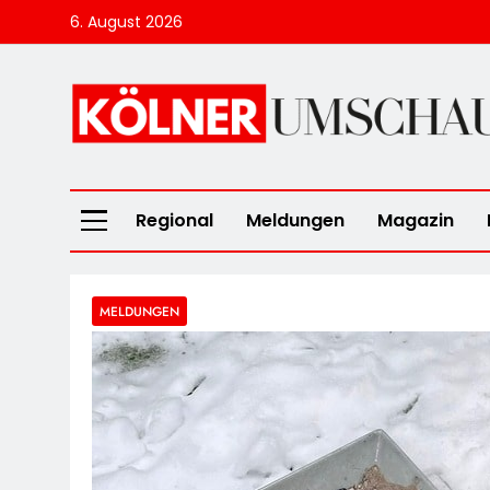
Skip
6. August 2026
to
content
Kölner Umscha
Regional
Meldungen
Magazin
MELDUNGEN