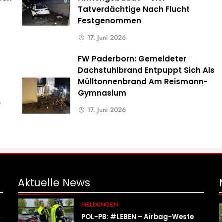
Tatverdächtige Nach Flucht
Festgenommen
17. Juni 2026
FW Paderborn: Gemeldeter
Dachstuhlbrand Entpuppt Sich Als
Mülltonnenbrand Am Reismann-
Gymnasium
r
17. Juni 2026
Aktuelle
News
MELDUNGEN
POL-PB: #LEBEN – Airbag-Weste