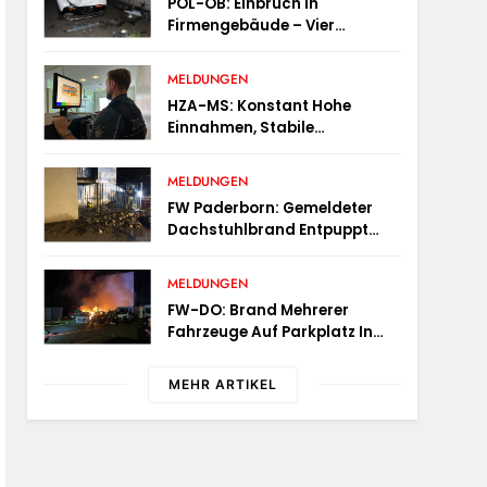
POL-OB: Einbruch In
Firmengebäude – Vier
Tatverdächtige Nach Flucht
Festgenommen
MELDUNGEN
HZA-MS: Konstant Hohe
Einnahmen, Stabile
Prüfungstätigkeiten Und Viel
Arbeit Mit E-Zigaretten /
MELDUNGEN
Hauptzollamt Münster Zieht
FW Paderborn: Gemeldeter
Für 2025 Bilanz
Dachstuhlbrand Entpuppt
Sich Als Mülltonnenbrand Am
Reismann-Gymnasium
MELDUNGEN
FW-DO: Brand Mehrerer
Fahrzeuge Auf Parkplatz In
Dortmund-Hörde
MEHR ARTIKEL