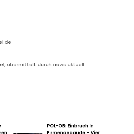
el.de
l, übermittelt durch news aktuell
e
POL-OB: Einbruch In
ren
Firmengebäude – Vier