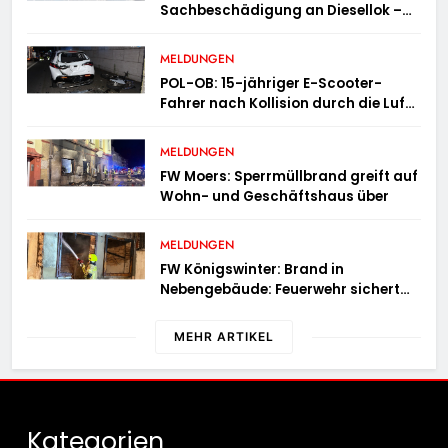
Sachbeschädigung an Diesellok –
Bundespolizei sucht Zeugen
MELDUNGEN
POL-OB: 15-jähriger E-Scooter-
Fahrer nach Kollision durch die Luft
geschleudert – schwer verletzt
MELDUNGEN
FW Moers: Sperrmüllbrand greift auf
Wohn- und Geschäftshaus über
MELDUNGEN
FW Königswinter: Brand in
Nebengebäude: Feuerwehr sichert
angrenzende Wohnhäuser
MEHR ARTIKEL
Kategorien