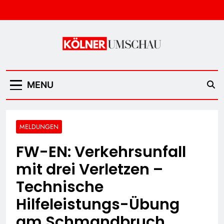
Skip
to
content
Kölner Umschau
MENU
MELDUNGEN
FW-EN: Verkehrsunfall
mit drei Verletzen –
Technische
Hilfeleistungs-Übung
am Schmandbruch