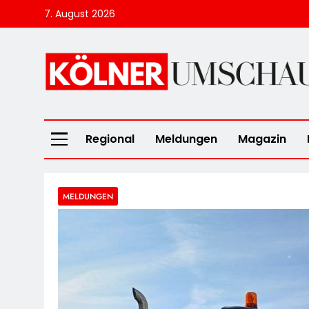
Skip
7. August 2026
to
content
Kölner Umscha
Regional
Meldungen
Magazin
MELDUNGEN