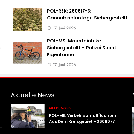
n
POL-REK: 260617-3:
7
Cannabisplantage Sichergestellt
17. Juni 2026
POL-MS: Mountainbike
e
Sichergestellt – Polizei Sucht
Eigentümer
17. Juni 2026
Aktuelle
News
MELDUNGEN
POL-ME: Verkehrsunfallfluchten
Aus Dem Kreisgebiet – 2606077