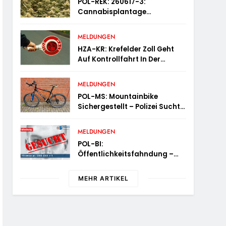
POL-REK: 260617-3:
Cannabisplantage
Sichergestellt
MELDUNGEN
HZA-KR: Krefelder Zoll Geht
Auf Kontrollfahrt In Der
Taxibranche
MELDUNGEN
POL-MS: Mountainbike
Sichergestellt – Polizei Sucht
Eigentümer
MELDUNGEN
POL-BI:
Öffentlichkeitsfahndung –
Schnaps-Dieb Gesucht
MEHR ARTIKEL