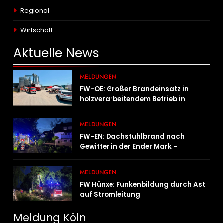
Regional
Wirtschaft
Aktuelle
News
MELDUNGEN
FW-OE: Großer Brandeinsatz in
holzverarbeitendem Betrieb in
Oedingen fordert Einsatzkräfte über
13 Stunden
MELDUNGEN
FW-EN: Dachstuhlbrand nach
Gewitter in der Ender Mark –
Feuerwehr verhindert größere
Brandausbreitung
MELDUNGEN
FW Hünxe: Funkenbildung durch Ast
auf Stromleitung
Meldung Köln