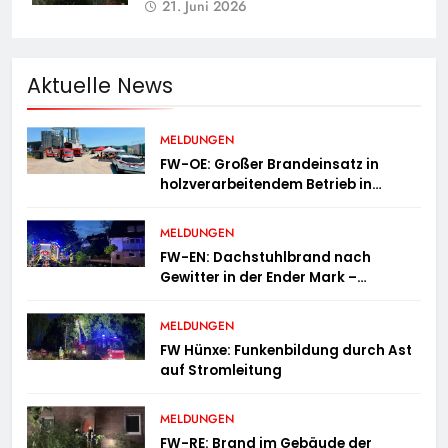
21. Juni 2026
Aktuelle News
MELDUNGEN
FW-OE: Großer Brandeinsatz in
holzverarbeitendem Betrieb in
Oedingen fordert Einsatzkräfte über
13 Stunden
MELDUNGEN
FW-EN: Dachstuhlbrand nach
Gewitter in der Ender Mark –
Feuerwehr verhindert größere
Brandausbreitung
MELDUNGEN
FW Hünxe: Funkenbildung durch Ast
auf Stromleitung
MELDUNGEN
FW-RE: Brand im Gebäude der