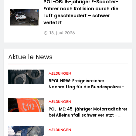
POL-OB: 15-jähriger E-Scooter-
Fahrer nach Kollision durch die
Luft geschleudert – schwer
verletzt
18. Juni 2026
Aktuelle News
MELDUNGEN
BPOL NRW: Ereignisreicher
Nachmittag für die Bundespolizei –
innerhalb weniger Stunden gleich
zwei Haftbefehle vollstreckt
MELDUNGEN
POL-ME: 45-jähriger Motorradfahrer
bei Alleinunfall schwer verletzt –
2606078
MELDUNGEN