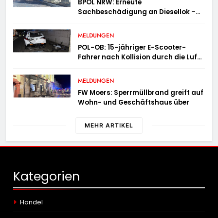
BPOL NRW: Erneute
Sachbeschädigung an Diesellok –
Bundespolizei sucht Zeugen
MELDUNGEN
POL-OB: 15-jähriger E-Scooter-
Fahrer nach Kollision durch die Luft
geschleudert – schwer verletzt
MELDUNGEN
FW Moers: Sperrmüllbrand greift auf
Wohn- und Geschäftshaus über
MEHR ARTIKEL
Kategorien
Handel