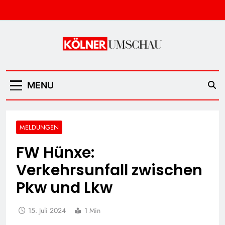
Skip
to
content
Kölner Umschau
MENU
MELDUNGEN
FW Hünxe:
Verkehrsunfall zwischen
Pkw und Lkw
15. Juli 2024
1 Min