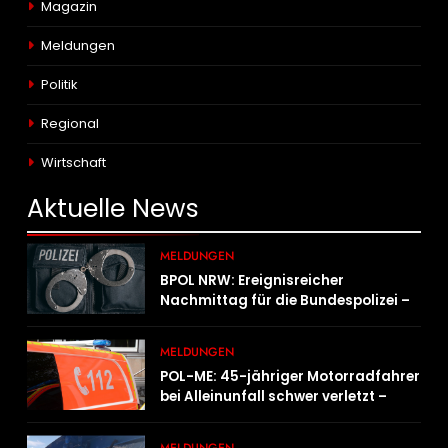
Magazin
Meldungen
Politik
Regional
Wirtschaft
Aktuelle
News
MELDUNGEN
BPOL NRW: Ereignisreicher
Nachmittag für die Bundespolizei –
innerhalb weniger Stunden gleich
zwei Haftbefehle vollstreckt
MELDUNGEN
POL-ME: 45-jähriger Motorradfahrer
bei Alleinunfall schwer verletzt –
2606078