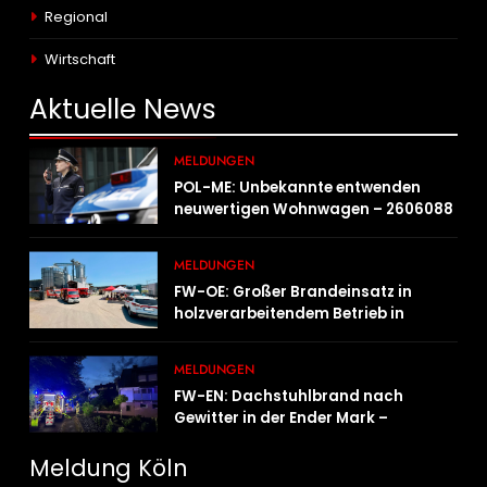
Regional
Wirtschaft
Aktuelle
News
MELDUNGEN
POL-ME: Unbekannte entwenden
neuwertigen Wohnwagen – 2606088
MELDUNGEN
FW-OE: Großer Brandeinsatz in
holzverarbeitendem Betrieb in
Oedingen fordert Einsatzkräfte über
13 Stunden
MELDUNGEN
FW-EN: Dachstuhlbrand nach
Gewitter in der Ender Mark –
Feuerwehr verhindert größere
Brandausbreitung
Meldung Köln