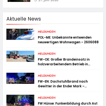
21. Juni 2026
Aktuelle News
MELDUNGEN
POL-ME: Unbekannte entwenden
neuwertigen Wohnwagen – 2606088
MELDUNGEN
FW-OE: Großer Brandeinsatz in
holzverarbeitendem Betrieb in
Oedingen fordert Einsatzkräfte über
13 Stunden
MELDUNGEN
FW-EN: Dachstuhlbrand nach
Gewitter in der Ender Mark –
Feuerwehr verhindert größere
Brandausbreitung
MELDUNGEN
FW Hünxe: Funkenbildung durch Ast