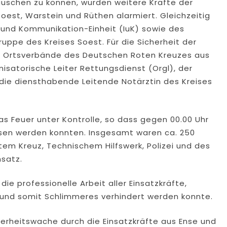
auschen zu können, wurden weitere Kräfte der
Soest, Warstein und Rüthen alarmiert. Gleichzeitig
 und Kommunikation-Einheit (IuK) sowie des
uppe des Kreises Soest. Für die Sicherheit der
ie Ortsverbände des Deutschen Roten Kreuzes aus
isatorische Leiter Rettungsdienst (Orgl), der
 die diensthabende Leitende Notärztin des Kreises
as Feuer unter Kontrolle, so dass gegen 00.00 Uhr
ssen werden konnten. Insgesamt waren ca. 250
em Kreuz, Technischem Hilfswerk, Polizei und des
satz.
e professionelle Arbeit aller Einsatzkräfte,
 und somit Schlimmeres verhindert werden konnte.
cherheitswache durch die Einsatzkräfte aus Ense und