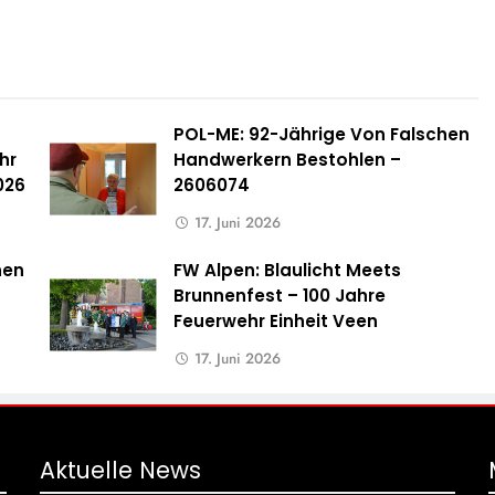
POL-ME: 92-Jährige Von Falschen
hr
Handwerkern Bestohlen –
026
2606074
17. Juni 2026
hen
FW Alpen: Blaulicht Meets
Brunnenfest – 100 Jahre
Feuerwehr Einheit Veen
17. Juni 2026
Aktuelle
News