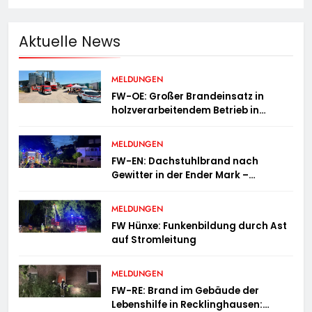
Aktuelle News
MELDUNGEN
FW-OE: Großer Brandeinsatz in
holzverarbeitendem Betrieb in
Oedingen fordert Einsatzkräfte über
13 Stunden
MELDUNGEN
FW-EN: Dachstuhlbrand nach
Gewitter in der Ender Mark –
Feuerwehr verhindert größere
Brandausbreitung
MELDUNGEN
FW Hünxe: Funkenbildung durch Ast
auf Stromleitung
MELDUNGEN
FW-RE: Brand im Gebäude der
Lebenshilfe in Recklinghausen: