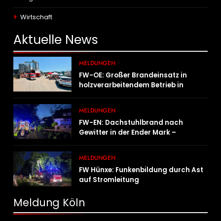
Wirtschaft
Aktuelle
News
MELDUNGEN
FW-OE: Großer Brandeinsatz in
holzverarbeitendem Betrieb in
Oedingen fordert Einsatzkräfte über
13 Stunden
MELDUNGEN
FW-EN: Dachstuhlbrand nach
Gewitter in der Ender Mark –
Feuerwehr verhindert größere
Brandausbreitung
MELDUNGEN
FW Hünxe: Funkenbildung durch Ast
auf Stromleitung
Meldung Köln