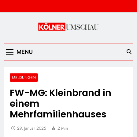
Skip
to
content
Kölner Umschau
MENU
MELDUNGEN
FW-MG: Kleinbrand in
einem
Mehrfamilienhauses
29. Januar 2025
2 Min