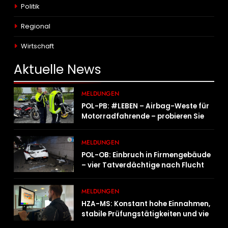
Politik
Regional
Wirtschaft
Aktuelle
News
MELDUNGEN
POL-PB: #LEBEN – Airbag-Weste für
Motorradfahrende – probieren Sie es
aus!
MELDUNGEN
POL-OB: Einbruch in Firmengebäude
– vier Tatverdächtige nach Flucht
festgenommen
MELDUNGEN
HZA-MS: Konstant hohe Einnahmen,
stabile Prüfungstätigkeiten und viel
Arbeit mit E-Zigaretten /