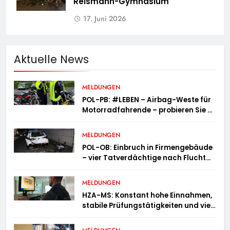
Reismann-Gymnasium
17. Juni 2026
Aktuelle News
MELDUNGEN
POL-PB: #LEBEN – Airbag-Weste für
Motorradfahrende – probieren Sie es
aus!
MELDUNGEN
POL-OB: Einbruch in Firmengebäude
– vier Tatverdächtige nach Flucht
festgenommen
MELDUNGEN
HZA-MS: Konstant hohe Einnahmen,
stabile Prüfungstätigkeiten und viel
Arbeit mit E-Zigaretten /
Hauptzollamt Münster zieht für 2025