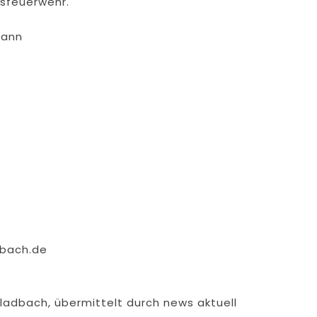
fsfeuerwehr.
mann
dbach.de
adbach, übermittelt durch news aktuell