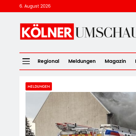
Skip
6. August 2026
to
content
Kölner Umscha
Regional
Meldungen
Magazin
MELDUNGEN