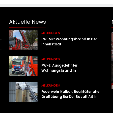
Aktuelle
News
MELDUNGEN
FW-MK: Wohnungsbrand In Der
Innenstadt
MELDUNGEN
FW-E: Ausgedehnter
Wohnungsbrand In
Mehrfamilienhaus – 13 Personen
Müssen Untergebracht Werden
MELDUNGEN
Feuerwehr Kalkar: Realitätsnahe
Großübung Bei Der Basalt AG In
Kalkar Fordert Zahlreiche
Einsatzkräfte