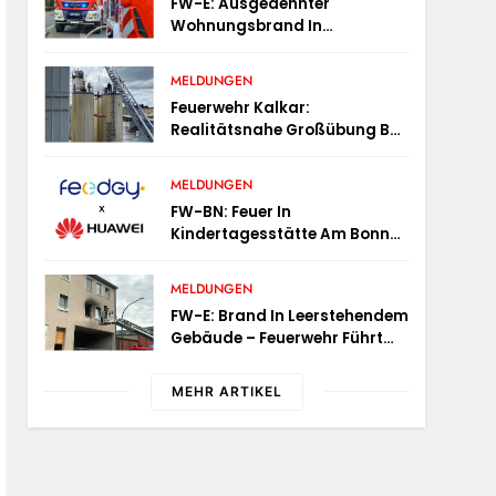
FW-E: Ausgedehnter
Wohnungsbrand In
Mehrfamilienhaus – 13
Personen Müssen
MELDUNGEN
Untergebracht Werden
Feuerwehr Kalkar:
Realitätsnahe Großübung Bei
Der Basalt AG In Kalkar
Fordert Zahlreiche
MELDUNGEN
Einsatzkräfte
FW-BN: Feuer In
Kindertagesstätte Am Bonner
Stadthaus
MELDUNGEN
FW-E: Brand In Leerstehendem
Gebäude – Feuerwehr Führt
Person Ins Freie
MEHR ARTIKEL