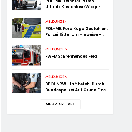
POL-MK: Leichter In Den
Urlaub: Kostenlose Wiege-
Aktion Für Campingmobile
Und Wohnwagen
MELDUNGEN
POL-ME: Ford Kuga Gestohlen:
Polizei Bittet Um Hinweise –
2606081
MELDUNGEN
FW-MG: Brennendes Feld
MELDUNGEN
BPOL NRW: Haftbefehl Durch
Bundespolizei Auf Grund Eines
Straßenverkehrsdeliktes
Vollstreckt
MEHR ARTIKEL