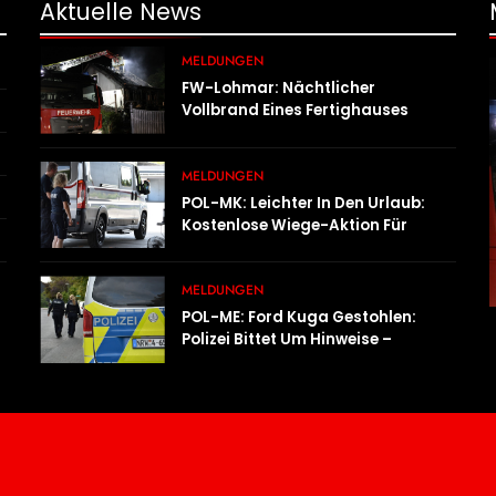
Aktuelle
News
MELDUNGEN
FW-Lohmar: Nächtlicher
Vollbrand Eines Fertighauses
MELDUNGEN
POL-MK: Leichter In Den Urlaub:
Kostenlose Wiege-Aktion Für
Campingmobile Und Wohnwagen
MELDUNGEN
POL-ME: Ford Kuga Gestohlen:
Polizei Bittet Um Hinweise –
2606081