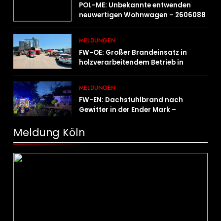
POL-ME: Unbekannte entwenden
neuwertigen Wohnwagen – 2606088
MELDUNGEN
FW-OE: Großer Brandeinsatz in
holzverarbeitendem Betrieb in
Oedingen fordert Einsatzkräfte über
13 Stunden
MELDUNGEN
FW-EN: Dachstuhlbrand nach
Gewitter in der Ender Mark –
Feuerwehr verhindert größere
Brandausbreitung
Meldung Köln