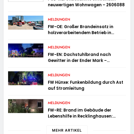
neuwertigen Wohnwagen – 2606088
MELDUNGEN
FW-OE: Großer Brandeinsatz in
holzverarbeitendem Betrieb in
Oedingen fordert Einsatzkräfte über
13 Stunden
MELDUNGEN
FW-EN: Dachstuhlbrand nach
Gewitter in der Ender Mark –
Feuerwehr verhindert größere
Brandausbreitung
MELDUNGEN
FW Hünxe: Funkenbildung durch Ast
auf Stromleitung
MELDUNGEN
FW-RE: Brand im Gebäude der
Lebenshilfe in Recklinghausen:
Niemand verletzt
MEHR ARTIKEL