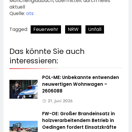
Mönchengladbach, übermittelt durch news
aktuell
Quelle:
ots
Tagged:
Feuerwehr
NRW
Unfall
Das könnte Sie auch
interessieren:
POL-ME: Unbekannte entwenden
neuwertigen Wohnwagen –
2606088
21. Juni 2026
FW-OE: Großer Brandeinsatz in
holzverarbeitendem Betrieb in
Oedingen fordert Einsatzkräfte