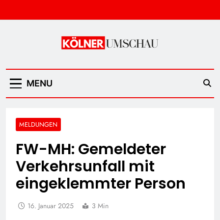
Skip
to
content
Kölner Umschau
MENU
MELDUNGEN
FW-MH: Gemeldeter
Verkehrsunfall mit
eingeklemmter Person
16. Januar 2025
3 Min