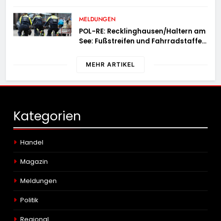
Flughafen mit fast acht Kilogramm
Potenzhonig erwischt / Gefährlicher
MELDUNGEN
Trend hält an
POL-RE: Recklinghausen/Haltern am
See: Fußstreifen und Fahrradstaffel
zeigen Präsenz
MEHR ARTIKEL
Kategorien
Handel
Magazin
Meldungen
Politik
Regional