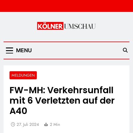
Skip
to
content
Kölner Umschau
MENU
MELDUNGEN
FW-MH: Verkehrsunfall
mit 6 Verletzten auf der
A40
27. Juli 2024
2 Min