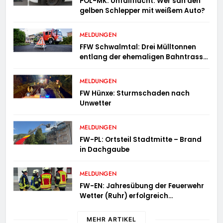
POL-MK: Unfallflucht: Wer sah den
gelben Schlepper mit weißem Auto?
MELDUNGEN
FFW Schwalmtal: Drei Mülltonnen
entlang der ehemaligen Bahntrasse
in Brand geraten
MELDUNGEN
FW Hünxe: Sturmschaden nach
Unwetter
MELDUNGEN
FW-PL: Ortsteil Stadtmitte – Brand
in Dachgaube
MELDUNGEN
FW-EN: Jahresübung der Feuerwehr
Wetter (Ruhr) erfolgreich
durchgeführt
MEHR ARTIKEL