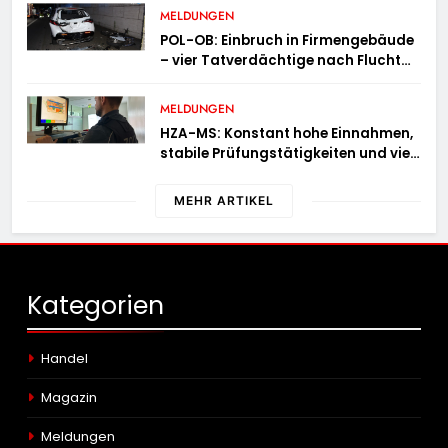
MELDUNGEN
POL-OB: Einbruch in Firmengebäude
– vier Tatverdächtige nach Flucht
festgenommen
MELDUNGEN
HZA-MS: Konstant hohe Einnahmen,
stabile Prüfungstätigkeiten und viel
Arbeit mit E-Zigaretten /
Hauptzollamt Münster zieht für 2025
MEHR ARTIKEL
Bilanz
Kategorien
Handel
Magazin
Meldungen