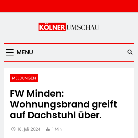
Skip
to
content
Kölner Umschau
MENU
MELDUNGEN
FW Minden:
Wohnungsbrand greift
auf Dachstuhl über.
18. Juli 2024
1 Min