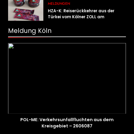
Österreich
MELDUNGEN
HZA-K: Reiserückkehrer aus der
Türkei vom Kölner ZOLL am
Flughafen mit fast acht Kilogramm
Potenzhonig erwischt / Gefährlicher
Meldung Köln
Trend hält an
POL-ME: Verkehrsunfallfluchten aus dem
Kreisgebiet – 2606087