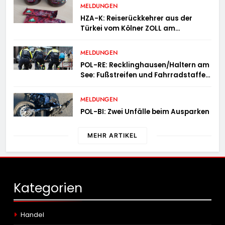
Österreich
MELDUNGEN
HZA-K: Reiserückkehrer aus der
Türkei vom Kölner ZOLL am
Flughafen mit fast acht Kilogramm
Potenzhonig erwischt / Gefährlicher
MELDUNGEN
Trend hält an
POL-RE: Recklinghausen/Haltern am
See: Fußstreifen und Fahrradstaffel
zeigen Präsenz
MELDUNGEN
POL-BI: Zwei Unfälle beim Ausparken
MEHR ARTIKEL
Kategorien
Handel