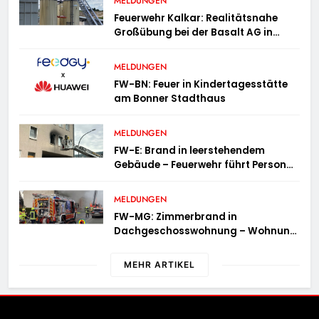
MELDUNGEN
Feuerwehr Kalkar: Realitätsnahe
Großübung bei der Basalt AG in
Kalkar fordert zahlreiche
Einsatzkräfte
MELDUNGEN
FW-BN: Feuer in Kindertagesstätte
am Bonner Stadthaus
MELDUNGEN
FW-E: Brand in leerstehendem
Gebäude – Feuerwehr führt Person
ins Freie
MELDUNGEN
FW-MG: Zimmerbrand in
Dachgeschosswohnung – Wohnung
unbewohnbar
MEHR ARTIKEL