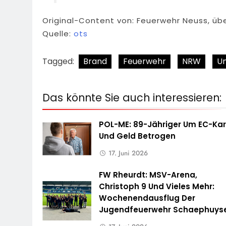
Original-Content von: Feuerwehr Neuss, übe
Quelle:
ots
Tagged:
Brand
Feuerwehr
NRW
Un
Das könnte Sie auch interessieren:
POL-ME: 89-Jähriger Um EC-Kar
Und Geld Betrogen
17. Juni 2026
FW Rheurdt: MSV-Arena,
Christoph 9 Und Vieles Mehr:
Wochenendausflug Der
Jugendfeuerwehr Schaephuys