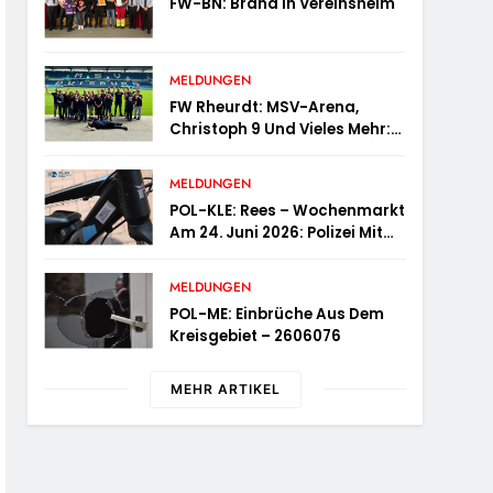
FW-BN: Brand In Vereinsheim
MELDUNGEN
FW Rheurdt: MSV-Arena,
Christoph 9 Und Vieles Mehr:
Wochenendausflug Der
Jugendfeuerwehr
MELDUNGEN
Schaephuysen
POL-KLE: Rees – Wochenmarkt
Am 24. Juni 2026: Polizei Mit
Informationsstand Vertreten,
Fahrradcodierung Möglich
MELDUNGEN
POL-ME: Einbrüche Aus Dem
Kreisgebiet – 2606076
MEHR ARTIKEL