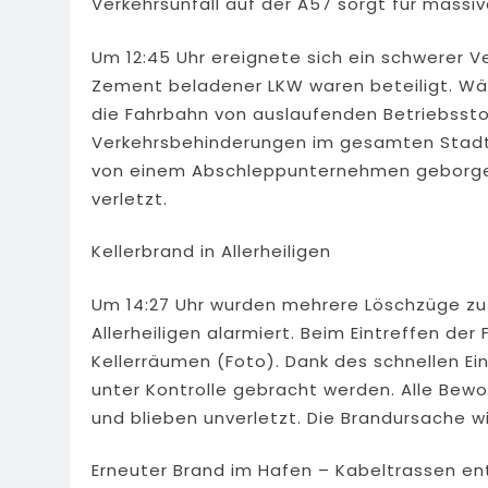
Verkehrsunfall auf der A57 sorgt für massi
Um 12:45 Uhr ereignete sich ein schwerer Ve
Zement beladener LKW waren beteiligt. Wäh
die Fahrbahn von auslaufenden Betriebsstof
Verkehrsbehinderungen im gesamten Stad
von einem Abschleppunternehmen geborgen 
verletzt.
Kellerbrand in Allerheiligen
Um 14:27 Uhr wurden mehrere Löschzüge zu 
Allerheiligen alarmiert. Beim Eintreffen d
Kellerräumen (Foto). Dank des schnellen Ei
unter Kontrolle gebracht werden. Alle Bew
und blieben unverletzt. Die Brandursache wir
Erneuter Brand im Hafen – Kabeltrassen e