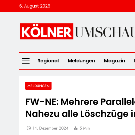
Skip
6. August 2026
to
content
Kölner Umscha
Regional
Meldungen
Magazin
MELDUNGEN
FW-NE: Mehrere Parallel
Nahezu alle Löschzüge i
14. Dezember 2024
5 Min