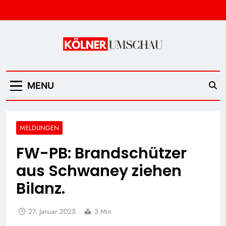
Skip
to
content
Kölner Umschau
MENU
MELDUNGEN
FW-PB: Brandschützer
aus Schwaney ziehen
Bilanz.
27. Januar 2025
3 Min