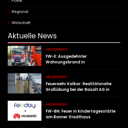
Politik
Regional
Wirtschaft
Aktuelle
News
MELDUNGEN
FW-E: Ausgedehnter
Wohnungsbrand in
Mehrfamilienhaus – 13 Personen
müssen untergebracht werden
MELDUNGEN
Feuerwehr Kalkar: Realitätsnahe
Großübung bei der Basalt AG in
Kalkar fordert zahlreiche
Einsatzkräfte
MELDUNGEN
FW-BN: Feuer in Kindertagesstätte
am Bonner Stadthaus