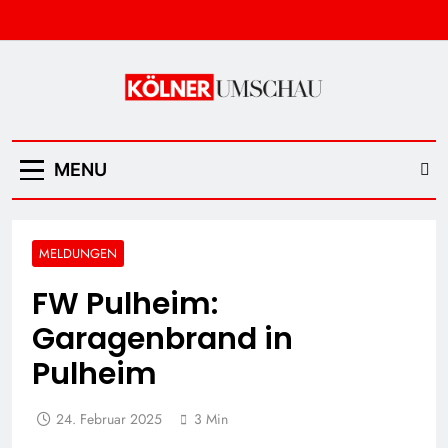
Skip
to
content
Kölner Umschau
MENU
MELDUNGEN
FW Pulheim:
Garagenbrand in
Pulheim
24. Februar 2025
3 Min