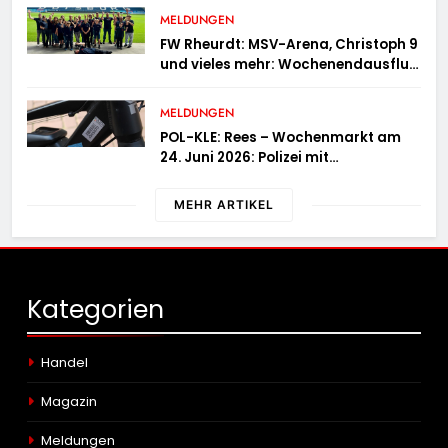
MELDUNGEN
FW Rheurdt: MSV-Arena, Christoph 9
und vieles mehr: Wochenendausflug
der Jugendfeuerwehr Schaephuysen
MELDUNGEN
POL-KLE: Rees – Wochenmarkt am
24. Juni 2026: Polizei mit
Informationsstand vertreten,
Fahrradcodierung möglich
MEHR ARTIKEL
Kategorien
Handel
Magazin
Meldungen