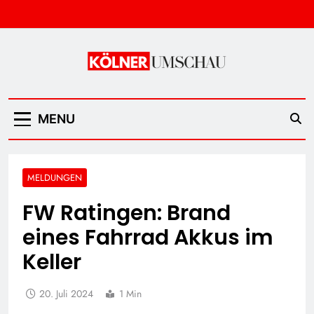
Skip
to
content
Kölner Umschau
MENU
MELDUNGEN
FW Ratingen: Brand
eines Fahrrad Akkus im
Keller
20. Juli 2024
1 Min