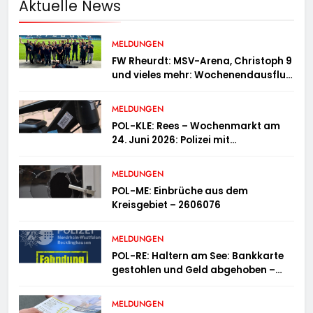
Aktuelle News
MELDUNGEN
FW Rheurdt: MSV-Arena, Christoph 9
und vieles mehr: Wochenendausflug
der Jugendfeuerwehr Schaephuysen
MELDUNGEN
POL-KLE: Rees – Wochenmarkt am
24. Juni 2026: Polizei mit
Informationsstand vertreten,
Fahrradcodierung möglich
MELDUNGEN
POL-ME: Einbrüche aus dem
Kreisgebiet – 2606076
MELDUNGEN
POL-RE: Haltern am See: Bankkarte
gestohlen und Geld abgehoben –
Fotofahndung
MELDUNGEN