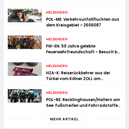
MELDUNGEN
POL-ME: Verkehrsunfallfluchten aus
dem Kreisgebiet – 2606087
MELDUNGEN
FW-EN: 50 Jahre gelebte
Feuerwehrfreundschaft – Besuch bei
der Feuerwehr Wampersdorf in
Österreich
MELDUNGEN
HZA-K: Reiserückkehrer aus der
Türkei vom Kölner ZOLL am
Flughafen mit fast acht Kilogramm
Potenzhonig erwischt / Gefährlicher
MELDUNGEN
Trend hält an
POL-RE: Recklinghausen/Haltern am
See: Fußstreifen und Fahrradstaffel
zeigen Präsenz
MEHR ARTIKEL