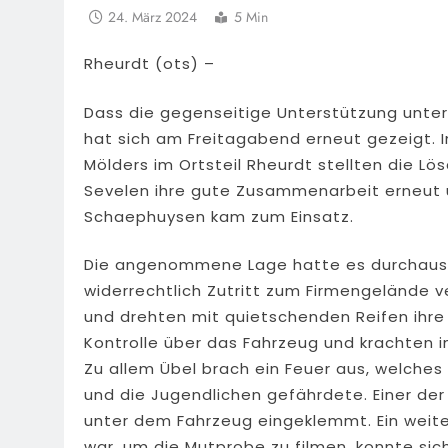
24. März 2024
5 Min
Rheurdt (ots) –
Dass die gegenseitige Unterstützung unter 
hat sich am Freitagabend erneut gezeigt
Mölders im Ortsteil Rheurdt stellten die L
Sevelen ihre gute Zusammenarbeit erneut u
Schaephuysen kam zum Einsatz.
Die angenommene Lage hatte es durchaus in
widerrechtlich Zutritt zum Firmengelände ve
und drehten mit quietschenden Reifen ihre 
Kontrolle über das Fahrzeug und krachten 
Zu allem Übel brach ein Feuer aus, welches
und die Jugendlichen gefährdete. Einer der
unter dem Fahrzeug eingeklemmt. Ein weite
war, um die Mutprobe zu filmen, konnte sic