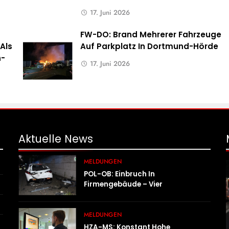
17. Juni 2026
FW-DO: Brand Mehrerer Fahrzeuge
Als
Auf Parkplatz In Dortmund-Hörde
n-
17. Juni 2026
Aktuelle
News
MELDUNGEN
POL-OB: Einbruch In
Firmengebäude – Vier
Tatverdächtige Nach Flucht
Festgenommen
MELDUNGEN
HZA-MS: Konstant Hohe