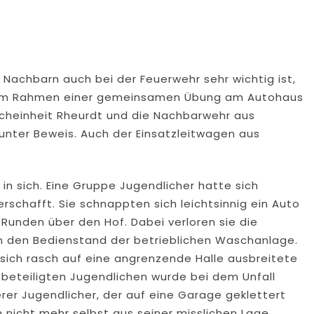
Nachbarn auch bei der Feuerwehr sehr wichtig ist,
. Im Rahmen einer gemeinsamen Übung am Autohaus
öscheinheit Rheurdt und die Nachbarwehr aus
nter Beweis. Auch der Einsatzleitwagen aus
 sich. Eine Gruppe Jugendlicher hatte sich
rschafft. Sie schnappten sich leichtsinnig ein Auto
Runden über den Hof. Dabei verloren sie die
in den Bedienstand der betrieblichen Waschanlage.
 sich rasch auf eine angrenzende Halle ausbreitete
 beteiligten Jugendlichen wurde bei dem Unfall
rer Jugendlicher, der auf eine Garage geklettert
h nicht mehr selbst aus seiner misslichen Lage