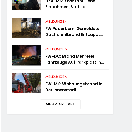
HZA-MS: Konstant Hohe
Einnahmen, Stabile
Prüfungstätigkeiten Und Viel
Arbeit Mit E-Zigaretten /
MELDUNGEN
Hauptzollamt Münster Zieht
FW Paderborn: Gemeldeter
Für 2025 Bilanz
Dachstuhlbrand Entpuppt
Sich Als Mülltonnenbrand Am
Reismann-Gymnasium
MELDUNGEN
FW-DO: Brand Mehrerer
Fahrzeuge Auf Parkplatz In
Dortmund-Hörde
MELDUNGEN
FW-MK: Wohnungsbrand In
Der Innenstadt
MEHR ARTIKEL