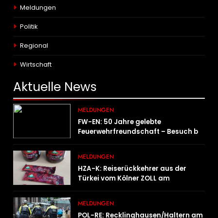
Meldungen
Politik
Regional
Wirtschaft
Aktuelle
News
MELDUNGEN
FW-EN: 50 Jahre gelebte
Feuerwehrfreundschaft – Besuch bei
der Feuerwehr Wampersdorf in
Österreich
MELDUNGEN
HZA-K: Reiserückkehrer aus der
Türkei vom Kölner ZOLL am
Flughafen mit fast acht Kilogramm
Potenzhonig erwischt / Gefährlicher
MELDUNGEN
Trend hält an
POL-RE: Recklinghausen/Haltern am