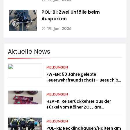
POL-BI: Zwei Unfälle beim
Ausparken
19. Juni 2026
Aktuelle News
MELDUNGEN
FW-EN: 50 Jahre gelebte
Feuerwehrfreundschaft – Besuch bei
der Feuerwehr Wampersdorf in
Österreich
MELDUNGEN
HZA-K: Reiserückkehrer aus der
Türkei vom Kölner ZOLL am
Flughafen mit fast acht Kilogramm
Potenzhonig erwischt / Gefährlicher
MELDUNGEN
Trend hält an
POL-RE: Recklinghausen/Haltern am