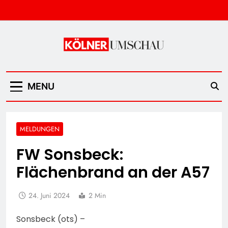
Skip
to
content
Kölner Umschau
MENU
MELDUNGEN
FW Sonsbeck:
Flächenbrand an der A57
24. Juni 2024
2 Min
Sonsbeck (ots) –