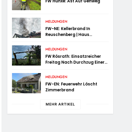
FW Hünxe: Ast Auf Gehweg
MELDUNGEN
FW-NE: Kellerbrand In
Reuschenberg | Haus
Teilweise Unbewohnbar
MELDUNGEN
FW Rösrath: Einsatzreicher
Freitag Nach Durchzug Einer
Unwetterfront
MELDUNGEN
FW-EN: Feuerwehr Löscht
Zimmerbrand
MEHR ARTIKEL