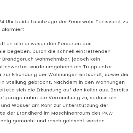
4 Uhr beide Löschzüge der Feuerwehr Tönisvorst zu
alarmiert.
hatten alle anwesenden Personen das
eie begeben. Durch die schnell eintreffenden
er Brandgeruch wahrnehmbar, jedoch kein
zstichwortes wurde umgehend ein Trupp unter
zur Erkundung der Wohnungen entsandt, sowie die
en in Stellung gebracht. Nachdem in den Wohnungen
eitete sich die Erkundung auf den Keller aus. Bereits
Tiefgarage nahm die Verrauchung zu, sodass ein
 und Wasser am Rohr zur Unterstützung der
nnte der Brandherd im Maschinenraum des PKW-
indig gemacht und rasch gelöscht werden.