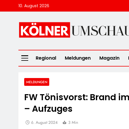
Skip
10. August 2026
to
content
Kölner Umscha
Regional
Meldungen
Magazin
MELDUNGEN
FW Tönisvorst: Brand 
– Aufzuges
6. August 2024
3 Min