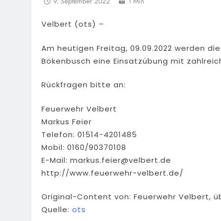
9. September 2022
1 Min
Velbert (ots) –
Am heutigen Freitag, 09.09.2022 werden di
Bökenbusch eine Einsatzübung mit zahlreic
Rückfragen bitte an:
Feuerwehr Velbert
Markus Feier
Telefon: 01514-4201485
Mobil: 0160/90370108
E-Mail:
markus.feier@velbert.de
http://www.feuerwehr-velbert.de/
Original-Content von: Feuerwehr Velbert, ü
Quelle:
ots