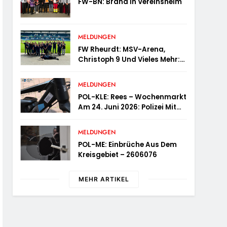
FW-BN: Brand In Vereinsheim
MELDUNGEN
FW Rheurdt: MSV-Arena,
Christoph 9 Und Vieles Mehr:
Wochenendausflug Der
Jugendfeuerwehr
MELDUNGEN
Schaephuysen
POL-KLE: Rees – Wochenmarkt
Am 24. Juni 2026: Polizei Mit
Informationsstand Vertreten,
Fahrradcodierung Möglich
MELDUNGEN
POL-ME: Einbrüche Aus Dem
Kreisgebiet – 2606076
MEHR ARTIKEL