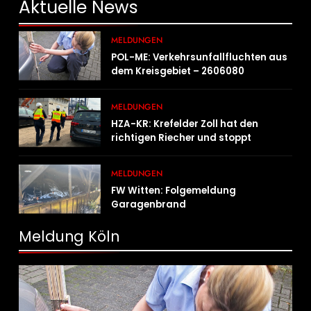
Aktuelle
News
MELDUNGEN
POL-ME: Verkehrsunfallfluchten aus
dem Kreisgebiet – 2606080
MELDUNGEN
HZA-KR: Krefelder Zoll hat den
richtigen Riecher und stoppt
mutmaßlich gefälschte Parfüms
MELDUNGEN
FW Witten: Folgemeldung
Garagenbrand
Meldung Köln