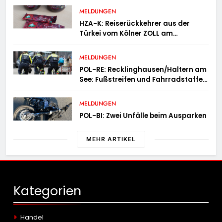
Österreich
MELDUNGEN
HZA-K: Reiserückkehrer aus der
Türkei vom Kölner ZOLL am
Flughafen mit fast acht Kilogramm
Potenzhonig erwischt / Gefährlicher
MELDUNGEN
Trend hält an
POL-RE: Recklinghausen/Haltern am
See: Fußstreifen und Fahrradstaffel
zeigen Präsenz
MELDUNGEN
POL-BI: Zwei Unfälle beim Ausparken
MEHR ARTIKEL
Kategorien
Handel