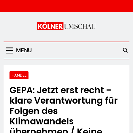
Skip
to
content
Kölner Umschau
MENU
HANDEL
GEPA: Jetzt erst recht –
klare Verantwortung für
Folgen des
Klimawandels
übernehmen / Keine