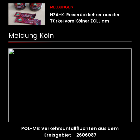
Österreich
MELDUNGEN
HZA-K: Reiserückkehrer aus der
Türkei vom Kölner ZOLL am
Flughafen mit fast acht Kilogramm
Potenzhonig erwischt / Gefährlicher
Meldung Köln
Trend hält an
POL-ME: Verkehrsunfallfluchten aus dem
Kreisgebiet – 2606087