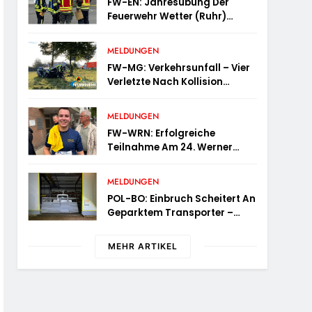
FW-EN: Jahresübung Der
Feuerwehr Wetter (Ruhr)
Erfolgreich Durchgeführt
MELDUNGEN
FW-MG: Verkehrsunfall – Vier
Verletzte Nach Kollision
Mehrerer Fahrzeuge
MELDUNGEN
FW-WRN: Erfolgreiche
Teilnahme Am 24. Werner
Volksbank Stadtlauf
MELDUNGEN
POL-BO: Einbruch Scheitert An
Geparktem Transporter –
Zeugen Gesucht
MEHR ARTIKEL