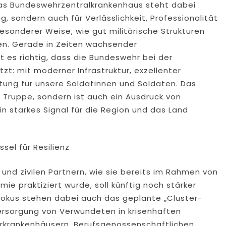
as Bundeswehrzentralkrankenhaus steht dabei
g, sondern auch für Verlässlichkeit, Professionalität
 besonderer Weise, wie gut militärische Strukturen
en. Gerade in Zeiten wachsender
t es richtig, dass die Bundeswehr bei der
zt: mit moderner Infrastruktur, exzellenter
ung für unsere Soldatinnen und Soldaten. Das
er Truppe, sondern ist auch ein Ausdruck von
 starkes Signal für die Region und das Land
sel für Resilienz
nd zivilen Partnern, wie sie bereits im Rahmen von
 praktiziert wurde, soll künftig noch stärker
Fokus stehen dabei auch das geplante „Cluster-
ersorgung von Verwundeten in krisenhaften
rkrankenhäusern, Berufsgenossenschaftlichen