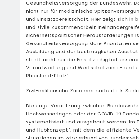
Gesundheitsversorgung der Bundeswehr. D
nicht nur für medizinische Spitzenversorgun
und Einsatzbereitschaft. Hier zeigt sich in
und zivile Zusammenarbeit ineinandergreif
sicherheitspolitischer Herausforderungen is
Gesundheitsversorgung klare Prioritäten set
Ausbildung und der bestmöglichen Ausstatt
stärkt nicht nur die Einsatzfähigkeit unser
Verantwortung und Wertschätzung – und ein
Rheinland-Pfalz“.
Zivil-militärische Zusammenarbeit als Schlüs
Die enge Vernetzung zwischen Bundeswehr u
Hochwasserlagen oder der COVID-19 Pandemie
systematisiert und ausgebaut werden. Im 
und Hubkonzept“, mit dem die effiziente V
Situationen im Wirkverbund von Bundesweh