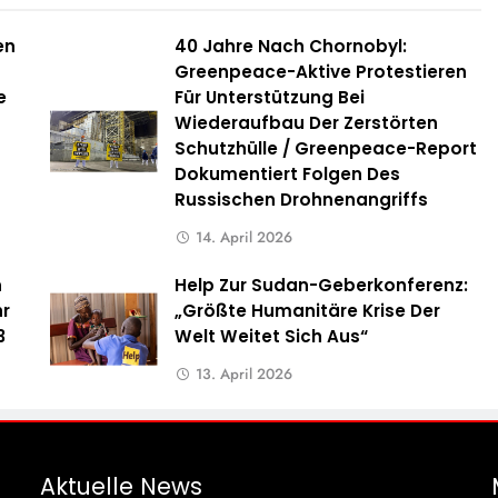
en
40 Jahre Nach Chornobyl:
Greenpeace-Aktive Protestieren
e
Für Unterstützung Bei
Wiederaufbau Der Zerstörten
Schutzhülle / Greenpeace-Report
Dokumentiert Folgen Des
Russischen Drohnenangriffs
14. April 2026
n
Help Zur Sudan-Geberkonferenz:
hr
„Größte Humanitäre Krise Der
3
Welt Weitet Sich Aus“
13. April 2026
Aktuelle
News