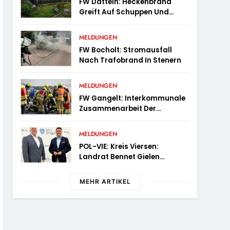
FW Datteln: Heckenbrand
Greift Auf Schuppen Und
Wohngebäude Über
MELDUNGEN
FW Bocholt: Stromausfall
Nach Trafobrand In Stenern
MELDUNGEN
FW Gangelt: Interkommunale
Zusammenarbeit Der
Feuerwehren Der Gemeinden
Selfkant Und Gangelt
MELDUNGEN
POL-VIE: Kreis Viersen:
Landrat Bennet Gielen
Begrüßt Den Neuen Leiter Der
Kriminalpolizei
MEHR ARTIKEL