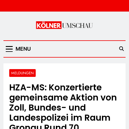
Skip
to
content
Kölner Umschau
MENU
MELDUNGEN
HZA-MS: Konzertierte
gemeinsame Aktion von
Zoll, Bundes- und
Landespolizei im Raum
Gronau Rund 70