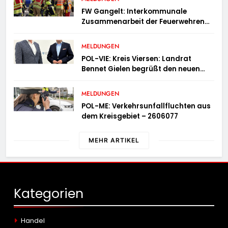
FW Gangelt: Interkommunale
Zusammenarbeit der Feuerwehren
der Gemeinden Selfkant und
Gangelt
MELDUNGEN
POL-VIE: Kreis Viersen: Landrat
Bennet Gielen begrüßt den neuen
Leiter der Kriminalpolizei
MELDUNGEN
POL-ME: Verkehrsunfallfluchten aus
dem Kreisgebiet – 2606077
MEHR ARTIKEL
Kategorien
Handel