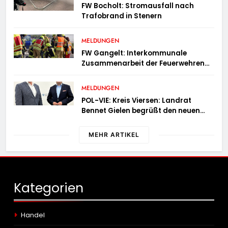
FW Bocholt: Stromausfall nach
Trafobrand in Stenern
MELDUNGEN
FW Gangelt: Interkommunale
Zusammenarbeit der Feuerwehren
der Gemeinden Selfkant und
Gangelt
MELDUNGEN
POL-VIE: Kreis Viersen: Landrat
Bennet Gielen begrüßt den neuen
Leiter der Kriminalpolizei
MEHR ARTIKEL
Kategorien
Handel