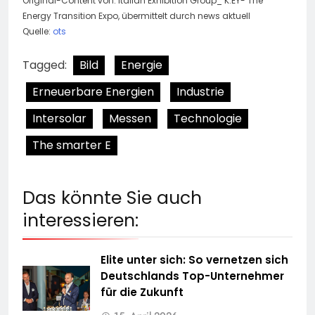
Original-Content von: Italian Exhibition Group_ K.EY- The
Energy Transition Expo, übermittelt durch news aktuell
Quelle:
ots
Tagged:
Bild
Energie
Erneuerbare Energien
Industrie
Intersolar
Messen
Technologie
The smarter E
Das könnte Sie auch
interessieren:
Elite unter sich: So vernetzen sich
Deutschlands Top-Unternehmer
für die Zukunft