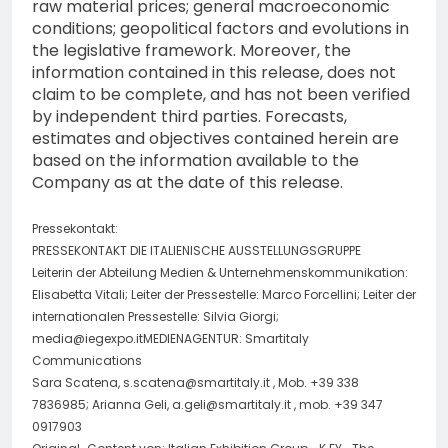
raw material prices; general macroeconomic
conditions; geopolitical factors and evolutions in
the legislative framework. Moreover, the
information contained in this release, does not
claim to be complete, and has not been verified
by independent third parties. Forecasts,
estimates and objectives contained herein are
based on the information available to the
Company as at the date of this release.
Pressekontakt:
PRESSEKONTAKT DIE ITALIENISCHE AUSSTELLUNGSGRUPPE
Leiterin der Abteilung Medien & Unternehmenskommunikation:
Elisabetta Vitali; Leiter der Pressestelle: Marco Forcellini; Leiter der
internationalen Pressestelle: Silvia Giorgi;
media@iegexpo.itMEDIENAGENTUR
: Smartitaly
Communications
Sara Scatena,
s.scatena@smartitaly.it
, Mob. +39 338
7836985; Arianna Geli,
a.geli@smartitaly.it
, mob. +39 347
0917903