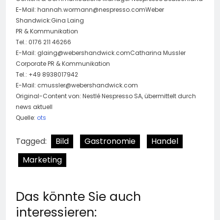
E-Mail:
hannah.wormann@nespresso.comWeber
Shandwick:Gina Laing
PR & Kommunikation
Tel.: 0176 211 46266
E-Mail:
glaing@webershandwick.comCatharina
Mussler
Corporate PR & Kommunikation
Tel.: +49 8938017942
E-Mail:
cmussler@webershandwick.com
Original-Content von: Nestlé Nespresso SA, übermittelt durch
news aktuell
Quelle:
ots
Tagged:
Bild
Gastronomie
Handel
Marketing
Das könnte Sie auch
interessieren: