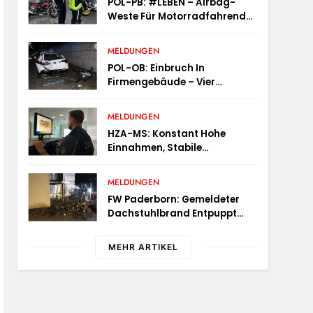
POL-PB: #LEBEN – Airbag-
Weste Für Motorradfahrende
– Probieren Sie Es Aus!
MELDUNGEN
POL-OB: Einbruch In
Firmengebäude – Vier
Tatverdächtige Nach Flucht
Festgenommen
MELDUNGEN
HZA-MS: Konstant Hohe
Einnahmen, Stabile
Prüfungstätigkeiten Und Viel
Arbeit Mit E-Zigaretten /
MELDUNGEN
Hauptzollamt Münster Zieht
FW Paderborn: Gemeldeter
Für 2025 Bilanz
Dachstuhlbrand Entpuppt
Sich Als Mülltonnenbrand Am
Reismann-Gymnasium
MEHR ARTIKEL