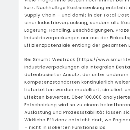
kurz. Nachhaltige Kostensenkung entsteht ni
Supply Chain – und damit in der Total Cost
einer Industrieverpackung, sondern alle Kos
Lagerung, Handling, Beschädigungen, Proze
Industrieverpackungen nur aus der Einkaufs
Effizienzpotenziale entlang der gesamten L
Bei Smurfit Westrock (https://www.smurfit
Industrieverpackungen als integralen Bestan
datenbasierter Ansatz, der unter anderem i
Kompetenzstandorten kontinuierlich weite
Lieferketten werden modelliert, simuliert 
Effekten bewertet. Über 100.000 analysier
Entscheidung wird so zu einem belastbaren 
Auslastung und Prozessstabilität lassen si
Wirkliche Effizienz entsteht dort, wo Engin
– nicht in isolierten Funktionssilos.