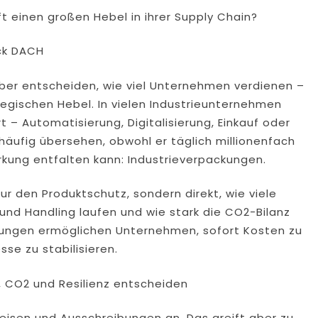
einen großen Hebel in ihrer Supply Chain?
ck DACH
ber entscheiden, wie viel Unternehmen verdienen –
egischen Hebel. In vielen Industrieunternehmen
 – Automatisierung, Digitalisierung, Einkauf oder
 häufig übersehen, obwohl er täglich millionenfach
rkung entfalten kann: Industrieverpackungen.
ur den Produktschutz, sondern direkt, wie viele
k und Handling laufen und wie stark die CO2-Bilanz
ackungen ermöglichen Unternehmen, sofort Kosten zu
se zu stabilisieren.
 CO2 und Resilienz entscheiden
isen und Ausschreibungen an. Das greift aber zu