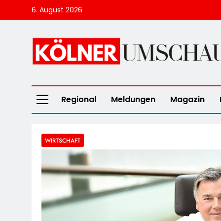
Skip
6. August 2026
to
content
Kölner Umscha
Regional
Meldungen
Magazin
WIRTSCHAFT