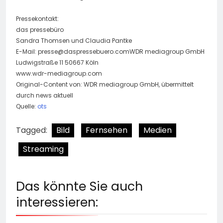
Pressekontakt:
das pressebüro
Sandra Thomsen und Claudia Pantke
E-Mail:
presse@daspressebuero.comWDR
mediagroup GmbH
Ludwigstraße 11 50667 Köln
www.wdr-mediagroup.com
Original-Content von: WDR mediagroup GmbH, übermittelt
durch news aktuell
Quelle:
ots
Tagged:
Bild
Fernsehen
Medien
Streaming
Das könnte Sie auch
interessieren: