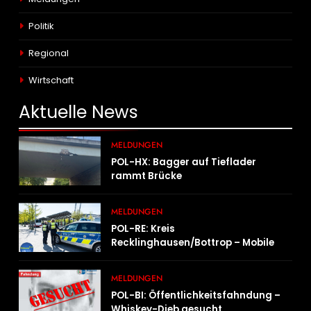
Politik
Regional
Wirtschaft
Aktuelle
News
MELDUNGEN
POL-HX: Bagger auf Tieflader
rammt Brücke
MELDUNGEN
POL-RE: Kreis
Recklinghausen/Bottrop – Mobile
Wache ist unterwegs –
„PräsenzPlus“
MELDUNGEN
POL-BI: Öffentlichkeitsfahndung –
Whiskey-Dieb gesucht