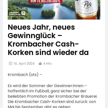
Neues Jahr, neues
Gewinnglück –
Krombacher Cash-
Korken sind wieder da
16. April 2024
4 Min
Krombach (ots) –
Es wird der Sommer der Gewinner:innen –
hoffentlich im Fußball, ganz sicher bei der
beliebten Promotion der Krombacher Brauerei.
Die Krombacher Cash-Korken sind zurück: von
Mai bis September gibt es neben