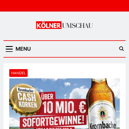
Skip
to
content
Kölner Umschau
MENU
HANDEL