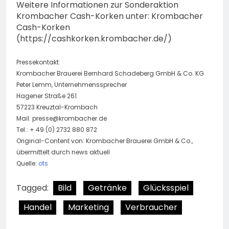
Weitere Informationen zur Sonderaktion
Krombacher Cash-Korken unter: Krombacher
Cash-Korken
(https://cashkorken.krombacher.de/)
Pressekontakt:
Krombacher Brauerei Bernhard Schadeberg GmbH & Co. KG
Peter Lemm, Unternehmenssprecher
Hagener Straße 261
57223 Kreuztal-Krombach
Mail:
presse@krombacher.de
Tel.: + 49 (0) 2732 880 872
Original-Content von: Krombacher Brauerei GmbH & Co.,
übermittelt durch news aktuell
Quelle:
ots
Tagged:
Bild
Getränke
Glücksspiel
Handel
Marketing
Verbraucher