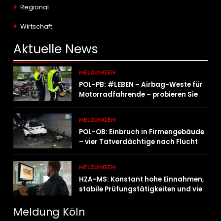
Regional
Wirtschaft
Aktuelle
News
MELDUNGEN
POL-PB: #LEBEN – Airbag-Weste für
Motorradfahrende – probieren Sie es
aus!
MELDUNGEN
POL-OB: Einbruch in Firmengebäude
– vier Tatverdächtige nach Flucht
festgenommen
MELDUNGEN
HZA-MS: Konstant hohe Einnahmen,
stabile Prüfungstätigkeiten und viel
Arbeit mit E-Zigaretten /
Hauptzollamt Münster zieht für 2025
Meldung Köln
Bilanz