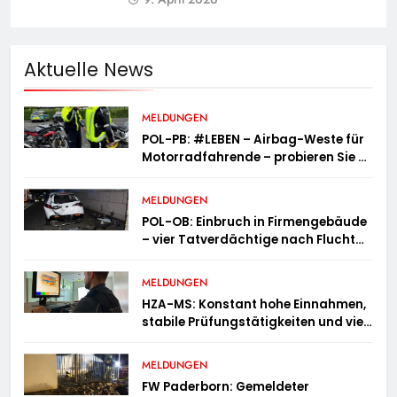
Aktuelle News
MELDUNGEN
POL-PB: #LEBEN – Airbag-Weste für
Motorradfahrende – probieren Sie es
aus!
MELDUNGEN
POL-OB: Einbruch in Firmengebäude
– vier Tatverdächtige nach Flucht
festgenommen
MELDUNGEN
HZA-MS: Konstant hohe Einnahmen,
stabile Prüfungstätigkeiten und viel
Arbeit mit E-Zigaretten /
Hauptzollamt Münster zieht für 2025
MELDUNGEN
Bilanz
FW Paderborn: Gemeldeter