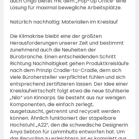
auch Ongo bietet mit dem „Pop-Up Office“ eine
Lösung für maximal bewegliche Arbeitsplätze.
Natürlich nachhaltig: Materialien im Kreislauf
Die Klimakrise bleibt eine der größten
Herausforderungen unserer Zeit und bestimmt
zunehmend auch die Neuheiten der
Bürobranche. Einen entscheidenden Schritt
Richtung Nachhaltigkeit gehen Produktkreisläufe
nach dem Prinzip Cradle-to-Cradle, dem sich
viele Bürohersteller verpflichtet fühlen und sich
entsprechend zertifizieren lassen. Der Idee einer
Kreislaufwirtschaft folgt etwa die neue Stuhlserie
„Nilo“ von Kinnarps. Sie besteht aus nur wenigen
Komponenten, die einfach zerlegt,
ausgetauscht, getrennt und recycelt werden
können. Ähnlich funktioniert der stapelbare
Hochstuhl „A22“, den die schwedische Designerin
Anya Sebton für Lammhults entworfen hat. Um
das Recycling zu erleichtern, ist er komplett aus