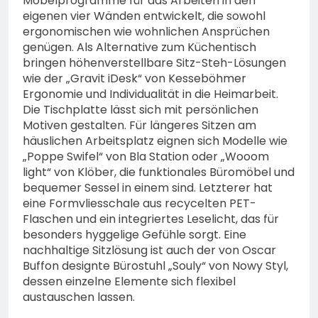
Möbelprogramme für das Arbeiten in den
eigenen vier Wänden entwickelt, die sowohl
ergonomischen wie wohnlichen Ansprüchen
genügen. Als Alternative zum Küchentisch
bringen höhenverstellbare Sitz-Steh-Lösungen
wie der „Gravit iDesk“ von Kesseböhmer
Ergonomie und Individualität in die Heimarbeit.
Die Tischplatte lässt sich mit persönlichen
Motiven gestalten. Für längeres Sitzen am
häuslichen Arbeitsplatz eignen sich Modelle wie
„Poppe Swifel“ von Bla Station oder „Wooom
light“ von Klöber, die funktionales Büromöbel und
bequemer Sessel in einem sind. Letzterer hat
eine Formvliesschale aus recycelten PET-
Flaschen und ein integriertes Leselicht, das für
besonders hyggelige Gefühle sorgt. Eine
nachhaltige Sitzlösung ist auch der von Oscar
Buffon designte Bürostuhl „Souly“ von Nowy Styl,
dessen einzelne Elemente sich flexibel
austauschen lassen.