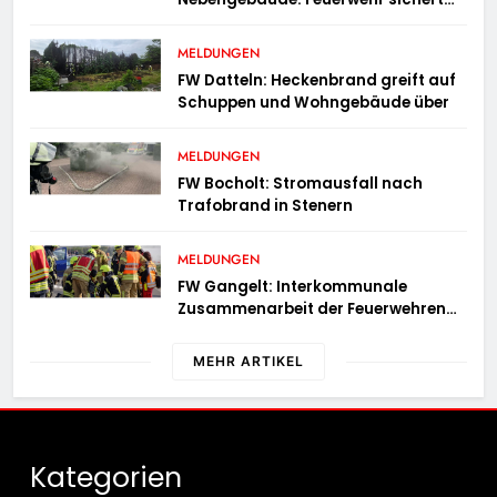
angrenzende Wohnhäuser
MELDUNGEN
FW Datteln: Heckenbrand greift auf
Schuppen und Wohngebäude über
MELDUNGEN
FW Bocholt: Stromausfall nach
Trafobrand in Stenern
MELDUNGEN
FW Gangelt: Interkommunale
Zusammenarbeit der Feuerwehren
der Gemeinden Selfkant und
Gangelt
MEHR ARTIKEL
Kategorien