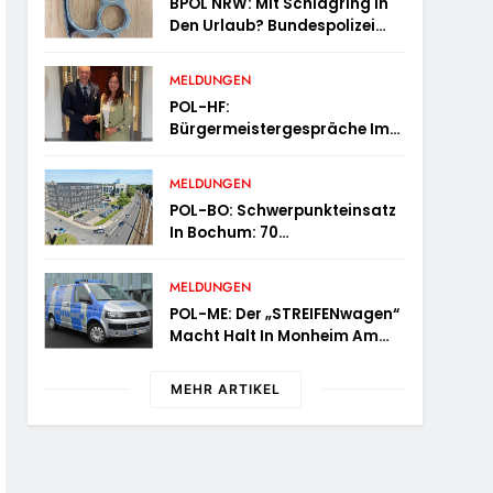
BPOL NRW: Mit Schlagring In
Den Urlaub? Bundespolizei
Wird An Sicherheitskontrolle
Fündig
MELDUNGEN
POL-HF:
Bürgermeistergespräche Im
Kreis Herford – Citywache
Erfoglreiches Beispiel Der
MELDUNGEN
Zusammenarbeit In Herford
POL-BO: Schwerpunkteinsatz
In Bochum: 70
Verkehrsteilnehmer Zu Schnell
Unterwegs
MELDUNGEN
POL-ME: Der „STREIFENwagen“
Macht Halt In Monheim Am
Rhein – 2606086
MEHR ARTIKEL