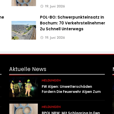
19. Juni 2026
he
POL-BO: Schwerpunkteinsatz In
Bochum: 70 Verkehrsteilnehmer
Zu Schnell Unterwegs
19. Juni 2026
Aktuelle
News
MELDUNGEN
FW Alpen: Unwetterschäden
Fordern Die Feuerwehr Alpen Zum
Tagesstart
MELDUNGEN
BPOL NRW: Mit Schlagring In Den