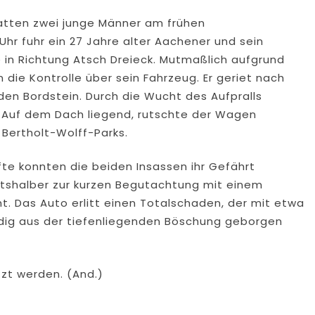
hatten zwei junge Männer am frühen
hr fuhr ein 27 Jahre alter Aachener und sein
e in Richtung Atsch Dreieck. Mutmaßlich aufgrund
die Kontrolle über sein Fahrzeug. Er geriet nach
den Bordstein. Durch die Wucht des Aufpralls
h. Auf dem Dach liegend, rutschte der Wagen
 Bertholt-Wolff-Parks.
fte konnten die beiden Insassen ihr Gefährt
eitshalber zur kurzen Begutachtung mit einem
. Das Auto erlitt einen Totalschaden, der mit etwa
ndig aus der tiefenliegenden Böschung geborgen
zt werden. (And.)