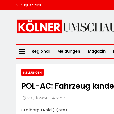
Skip
9. August 2026
to
content
Kölner Umscha
Regional
Meldungen
Magazin
MELDUNGEN
POL-AC: Fahrzeug land
20. Juli 2024
2 Min
Stolberg (Rhld.) (ots) –